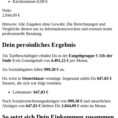
Kirchensteuer
-0,00 €
Netto
2.844,09 €
Hinweis: Alle Angaben ohne Gewähr. Die Berechnungen und
Vergleiche dienen nur zu Informationszwecken und ersetzen keine
professionelle Beratung.
Dein persönliches Ergebnis
Als Tarifbeschäftigter erhältst Du in der
Entgeltgruppe
S 11b
der
Stufe 3
ein Grundgehalt von
4.491,22 €
pro Monat.
An Sozialabgaben fallen
999,30 €
an.
Du wirst in
Steuerklasse
veranlagt. Insgesamt zahlst Du
647,83 €
Steuern, die sich wie folgt verteilen:
Lohnsteuer:
647,83 €
Nach
Sozialversicherungsabzügen von
999,30 €
und
steuerlichen
Abzügen
von
647,83 €
bleiben Dir
2.844,09 €
netto im Monat.
So setzt sich Dein Einkommen zusammen