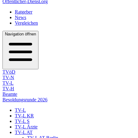
Öffentlicher-Dienst.org
Ratgeber
News
Vergleichen
Navigation öffnen
TVöD
TV-N
TV-L
TV-H
Beamte
Besoldungsrunde 2026
TV-L
TV-L KR
TV-L S
TV-L Ärzte
TV-L AT
TV-L AT Berlin