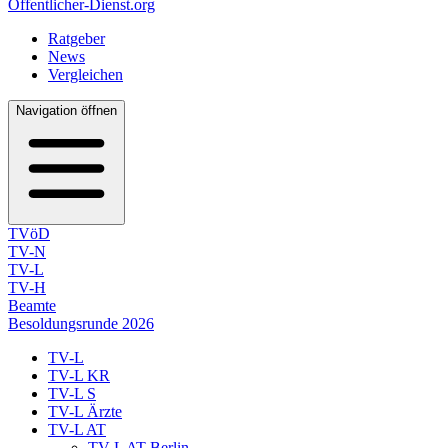
Öffentlicher-Dienst.org
Ratgeber
News
Vergleichen
Navigation öffnen
TVöD
TV-N
TV-L
TV-H
Beamte
Besoldungsrunde 2026
TV-L
TV-L KR
TV-L S
TV-L Ärzte
TV-L AT
TV-L AT Berlin