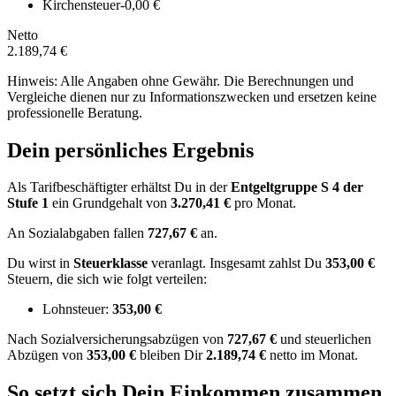
Kirchensteuer
-0,00 €
Netto
2.189,74 €
Hinweis: Alle Angaben ohne Gewähr. Die Berechnungen und
Vergleiche dienen nur zu Informationszwecken und ersetzen keine
professionelle Beratung.
Dein persönliches Ergebnis
Als Tarifbeschäftigter erhältst Du in der
Entgeltgruppe
S 4
der
Stufe 1
ein Grundgehalt von
3.270,41 €
pro Monat.
An Sozialabgaben fallen
727,67 €
an.
Du wirst in
Steuerklasse
veranlagt. Insgesamt zahlst Du
353,00 €
Steuern, die sich wie folgt verteilen:
Lohnsteuer:
353,00 €
Nach
Sozialversicherungsabzügen von
727,67 €
und
steuerlichen
Abzügen
von
353,00 €
bleiben Dir
2.189,74 €
netto im Monat.
So setzt sich Dein Einkommen zusammen