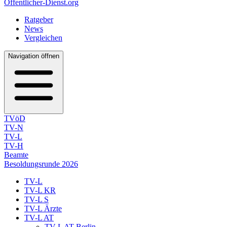
Öffentlicher-Dienst.org
Ratgeber
News
Vergleichen
Navigation öffnen
TVöD
TV-N
TV-L
TV-H
Beamte
Besoldungsrunde 2026
TV-L
TV-L KR
TV-L S
TV-L Ärzte
TV-L AT
TV-L AT Berlin