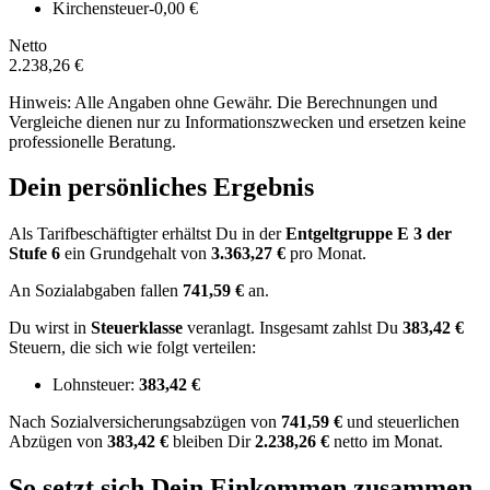
Kirchensteuer
-0,00 €
Netto
2.238,26 €
Hinweis: Alle Angaben ohne Gewähr. Die Berechnungen und
Vergleiche dienen nur zu Informationszwecken und ersetzen keine
professionelle Beratung.
Dein persönliches Ergebnis
Als Tarifbeschäftigter erhältst Du in der
Entgeltgruppe
E 3
der
Stufe 6
ein Grundgehalt von
3.363,27 €
pro Monat.
An Sozialabgaben fallen
741,59 €
an.
Du wirst in
Steuerklasse
veranlagt. Insgesamt zahlst Du
383,42 €
Steuern, die sich wie folgt verteilen:
Lohnsteuer:
383,42 €
Nach
Sozialversicherungsabzügen von
741,59 €
und
steuerlichen
Abzügen
von
383,42 €
bleiben Dir
2.238,26 €
netto im Monat.
So setzt sich Dein Einkommen zusammen