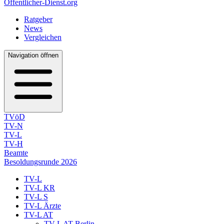
Öffentlicher-Dienst.org
Ratgeber
News
Vergleichen
Navigation öffnen
TVöD
TV-N
TV-L
TV-H
Beamte
Besoldungsrunde 2026
TV-L
TV-L KR
TV-L S
TV-L Ärzte
TV-L AT
TV-L AT Berlin