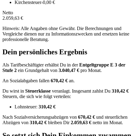
Kirchensteuer
-0,00 €
Netto
2.059,63 €
Hinweis: Alle Angaben ohne Gewähr. Die Berechnungen und
Vergleiche dienen nur zu Informationszwecken und ersetzen keine
professionelle Beratung.
Dein persönliches Ergebnis
Als Tarifbeschäftigter erhältst Du in der
Entgeltgruppe
E 3
der
Stufe 2
ein Grundgehalt von
3.040,47 €
pro Monat.
An Sozialabgaben fallen
670,42 €
an.
Du wirst in
Steuerklasse
veranlagt. Insgesamt zahlst Du
310,42 €
Steuern, die sich wie folgt verteilen:
Lohnsteuer:
310,42 €
Nach
Sozialversicherungsabzügen von
670,42 €
und
steuerlichen
Abzügen
von
310,42 €
bleiben Dir
2.059,63 €
netto im Monat.
So setzt sich Dein Einkommen zusammen