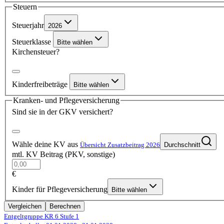
Steuern
Steuerjahr
2026
Steuerklasse
Bitte wählen
Kirchensteuer?
Kinderfreibeträge
Bitte wählen
Kranken- und Pflegeversicherung
Sind sie in der GKV versichert?
Wähle deine KV aus
Übersicht Zusatzbeitrag 2026
Durchschnitt
mtl. KV Beitrag (PKV, sonstige)
€
Kinder für Pflegeversicherung
Bitte wählen
Vergleichen
Berechnen
Entgeltgruppe KR 6
Stufe 1