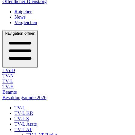
Öffentlicher-Dienst.org
Ratgeber
News
Vergleichen
Navigation öffnen
TVöD
TV-N
TV-L
TV-H
Beamte
Besoldungsrunde 2026
TV-L
TV-L KR
TV-L S
TV-L Ärzte
TV-L AT
TV-L AT Berlin