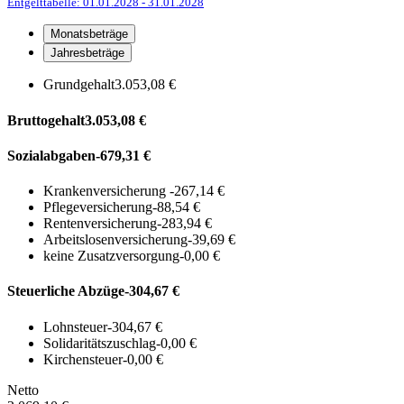
Entgelttabelle: 01.01.2028
- 31.01.2028
Monatsbeträge
Jahresbeträge
Grundgehalt
3.053,08 €
Bruttogehalt
3.053,08 €
Sozialabgaben
-679,31 €
Krankenversicherung
-267,14 €
Pflegeversicherung
-88,54 €
Rentenversicherung
-283,94 €
Arbeitslosenversicherung
-39,69 €
keine Zusatzversorgung
-0,00 €
Steuerliche Abzüge
-304,67 €
Lohnsteuer
-304,67 €
Solidaritätszuschlag
-0,00 €
Kirchensteuer
-0,00 €
Netto