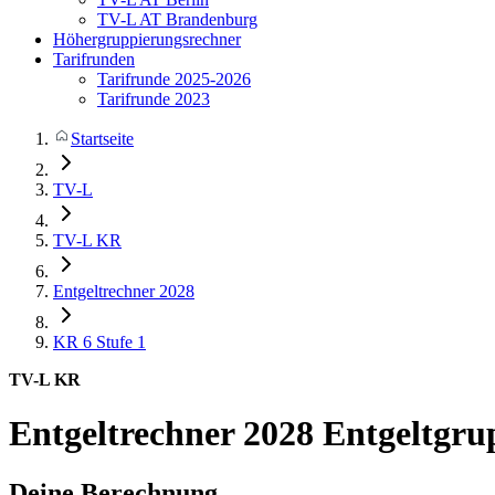
TV-L AT Brandenburg
Höhergruppierungsrechner
Tarifrunden
Tarifrunde 2025-2026
Tarifrunde 2023
Startseite
TV-L
TV-L KR
Entgeltrechner 2028
KR 6
Stufe 1
TV-L KR
Entgeltrechner 2028
Entgeltgru
Deine Berechnung