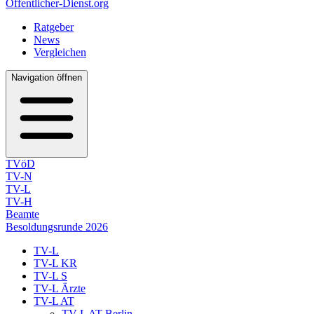
Öffentlicher-Dienst.org
Ratgeber
News
Vergleichen
Navigation öffnen
TVöD
TV-N
TV-L
TV-H
Beamte
Besoldungsrunde 2026
TV-L
TV-L KR
TV-L S
TV-L Ärzte
TV-L AT
TV-L AT Berlin