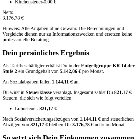
Kirchensteuer
-0,00 €
Netto
3.176,78 €
Hinweis: Alle Angaben ohne Gewähr. Die Berechnungen und
Vergleiche dienen nur zu Informationszwecken und ersetzen keine
professionelle Beratung.
Dein persönliches Ergebnis
Als Tarifbeschäftigter erhältst Du in der
Entgeltgruppe
KR 14
der
Stufe 2
ein Grundgehalt von
5.142,06 €
pro Monat.
An Sozialabgaben fallen
1.144,11 €
an.
Du wirst in
Steuerklasse
veranlagt. Insgesamt zahlst Du
821,17 €
Steuern, die sich wie folgt verteilen:
Lohnsteuer:
821,17 €
Nach
Sozialversicherungsabzügen von
1.144,11 €
und
steuerlichen
Abzügen
von
821,17 €
bleiben Dir
3.176,78 €
netto im Monat.
So setzt sich Dein Einkommen zusammen