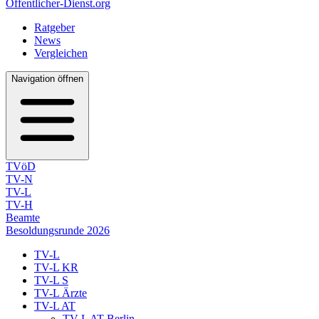
Öffentlicher-Dienst.org
Ratgeber
News
Vergleichen
Navigation öffnen
TVöD
TV-N
TV-L
TV-H
Beamte
Besoldungsrunde 2026
TV-L
TV-L KR
TV-L S
TV-L Ärzte
TV-L AT
TV-L AT Berlin