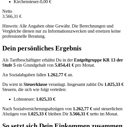
Kirchensteuer
-0,00 €
Netto
3.566,31 €
Hinweis: Alle Angaben ohne Gewähr. Die Berechnungen und
Vergleiche dienen nur zu Informationszwecken und ersetzen keine
professionelle Beratung.
Dein persönliches Ergebnis
Als Tarifbeschäftigter erhältst Du in der
Entgeltgruppe
KR 13
der
Stufe 5
ein Grundgehalt von
5.854,41 €
pro Monat.
An Sozialabgaben fallen
1.262,77 €
an.
Du wirst in
Steuerklasse
veranlagt. Insgesamt zahlst Du
1.025,33 €
Steuern, die sich wie folgt verteilen:
Lohnsteuer:
1.025,33 €
Nach
Sozialversicherungsabzügen von
1.262,77 €
und
steuerlichen
Abzügen
von
1.025,33 €
bleiben Dir
3.566,31 €
netto im Monat.
So setzt sich Dein Einkommen zusammen