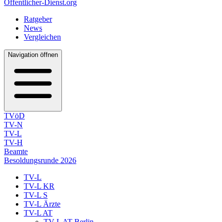
Öffentlicher-Dienst.org
Ratgeber
News
Vergleichen
Navigation öffnen
TVöD
TV-N
TV-L
TV-H
Beamte
Besoldungsrunde 2026
TV-L
TV-L KR
TV-L S
TV-L Ärzte
TV-L AT
TV-L AT Berlin