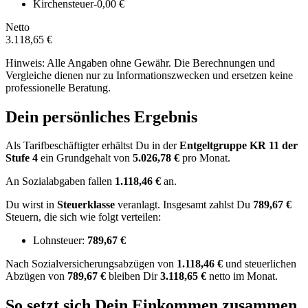
Kirchensteuer
-0,00 €
Netto
3.118,65 €
Hinweis: Alle Angaben ohne Gewähr. Die Berechnungen und
Vergleiche dienen nur zu Informationszwecken und ersetzen keine
professionelle Beratung.
Dein persönliches Ergebnis
Als Tarifbeschäftigter erhältst Du in der
Entgeltgruppe
KR 11
der
Stufe 4
ein Grundgehalt von
5.026,78 €
pro Monat.
An Sozialabgaben fallen
1.118,46 €
an.
Du wirst in
Steuerklasse
veranlagt. Insgesamt zahlst Du
789,67 €
Steuern, die sich wie folgt verteilen:
Lohnsteuer:
789,67 €
Nach
Sozialversicherungsabzügen von
1.118,46 €
und
steuerlichen
Abzügen
von
789,67 €
bleiben Dir
3.118,65 €
netto im Monat.
So setzt sich Dein Einkommen zusammen