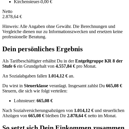
Kirchensteuer
-0,00 €
Netto
2.878,64 €
Hinweis: Alle Angaben ohne Gewähr. Die Berechnungen und
Vergleiche dienen nur zu Informationszwecken und ersetzen keine
professionelle Beratung.
Dein persönliches Ergebnis
Als Tarifbeschäftigter erhältst Du in der
Entgeltgruppe
KR 8
der
Stufe 6
ein Grundgehalt von
4.557,84 €
pro Monat.
An Sozialabgaben fallen
1.014,12 €
an.
Du wirst in
Steuerklasse
veranlagt. Insgesamt zahlst Du
665,08 €
Steuern, die sich wie folgt verteilen:
Lohnsteuer:
665,08 €
Nach
Sozialversicherungsabzügen von
1.014,12 €
und
steuerlichen
Abzügen
von
665,08 €
bleiben Dir
2.878,64 €
netto im Monat.
So setzt sich Dein Einkommen zusammen