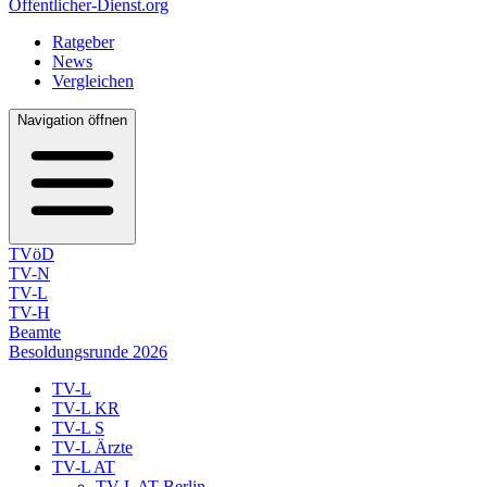
Öffentlicher-Dienst.org
Ratgeber
News
Vergleichen
Navigation öffnen
TVöD
TV-N
TV-L
TV-H
Beamte
Besoldungsrunde 2026
TV-L
TV-L KR
TV-L S
TV-L Ärzte
TV-L AT
TV-L AT Berlin