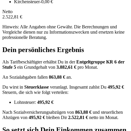
Kirchensteuer
-0,00 €
Netto
2.522,81 €
Hinweis: Alle Angaben ohne Gewähr. Die Berechnungen und
Vergleiche dienen nur zu Informationszwecken und ersetzen keine
professionelle Beratung.
Dein persönliches Ergebnis
Als Tarifbeschäftigter erhältst Du in der
Entgeltgruppe
KR 6
der
Stufe 5
ein Grundgehalt von
3.882,61 €
pro Monat.
An Sozialabgaben fallen
863,88 €
an.
Du wirst in
Steuerklasse
veranlagt. Insgesamt zahlst Du
495,92 €
Steuern, die sich wie folgt verteilen:
Lohnsteuer:
495,92 €
Nach
Sozialversicherungsabzügen von
863,88 €
und
steuerlichen
Abzügen
von
495,92 €
bleiben Dir
2.522,81 €
netto im Monat.
So setzt sich Dein Einkommen zusammen