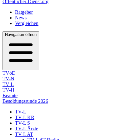
Öffentlicher-Dienst.org
Ratgeber
News
Vergleichen
Navigation öffnen
TVöD
TV-N
TV-L
TV-H
Beamte
Besoldungsrunde 2026
TV-L
TV-L KR
TV-L S
TV-L Ärzte
TV-L AT
TV-L AT Berlin