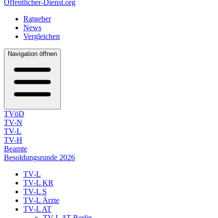
Öffentlicher-Dienst.org
Ratgeber
News
Vergleichen
Navigation öffnen
TVöD
TV-N
TV-L
TV-H
Beamte
Besoldungsrunde 2026
TV-L
TV-L KR
TV-L S
TV-L Ärzte
TV-L AT
TV-L AT Berlin