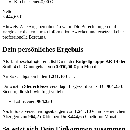
Kirchensteuer
-0,00 €
Netto
3.444,65 €
Hinweis: Alle Angaben ohne Gewähr. Die Berechnungen und
Vergleiche dienen nur zu Informationszwecken und ersetzen keine
professionelle Beratung.
Dein persönliches Ergebnis
Als Tarifbeschäftigter erhältst Du in der
Entgeltgruppe
KR 14
der
Stufe 4
ein Grundgehalt von
5.650,00 €
pro Monat.
An Sozialabgaben fallen
1.241,10 €
an.
Du wirst in
Steuerklasse
veranlagt. Insgesamt zahlst Du
964,25 €
Steuern, die sich wie folgt verteilen:
Lohnsteuer:
964,25 €
Nach
Sozialversicherungsabzügen von
1.241,10 €
und
steuerlichen
Abzügen
von
964,25 €
bleiben Dir
3.444,65 €
netto im Monat.
So setzt sich Dein Einkommen zusammen