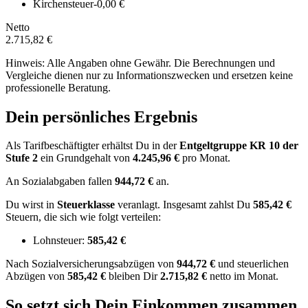
Kirchensteuer
-0,00 €
Netto
2.715,82 €
Hinweis: Alle Angaben ohne Gewähr. Die Berechnungen und
Vergleiche dienen nur zu Informationszwecken und ersetzen keine
professionelle Beratung.
Dein persönliches Ergebnis
Als Tarifbeschäftigter erhältst Du in der
Entgeltgruppe
KR 10
der
Stufe 2
ein Grundgehalt von
4.245,96 €
pro Monat.
An Sozialabgaben fallen
944,72 €
an.
Du wirst in
Steuerklasse
veranlagt. Insgesamt zahlst Du
585,42 €
Steuern, die sich wie folgt verteilen:
Lohnsteuer:
585,42 €
Nach
Sozialversicherungsabzügen von
944,72 €
und
steuerlichen
Abzügen
von
585,42 €
bleiben Dir
2.715,82 €
netto im Monat.
So setzt sich Dein Einkommen zusammen