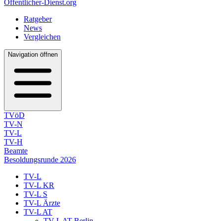
Öffentlicher-Dienst.org
Ratgeber
News
Vergleichen
Navigation öffnen
TVöD
TV-N
TV-L
TV-H
Beamte
Besoldungsrunde 2026
TV-L
TV-L KR
TV-L S
TV-L Ärzte
TV-L AT
TV-L AT Berlin