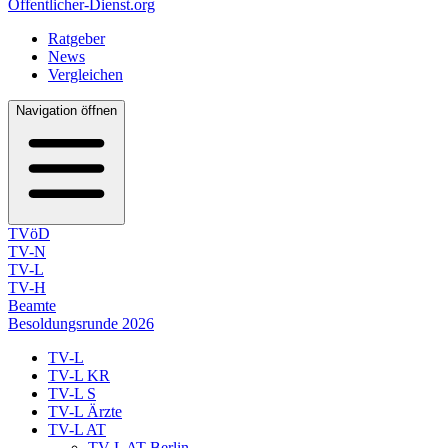
Öffentlicher-Dienst.org
Ratgeber
News
Vergleichen
Navigation öffnen
TVöD
TV-N
TV-L
TV-H
Beamte
Besoldungsrunde 2026
TV-L
TV-L KR
TV-L S
TV-L Ärzte
TV-L AT
TV-L AT Berlin