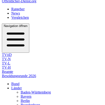
Öffentlicher-Dienst.org
Ratgeber
News
Vergleichen
Navigation öffnen
TVöD
TV-N
TV-L
TV-H
Beamte
Besoldungsrunde 2026
Bund
Länder
Baden-Württemberg
Bayern
Berlin
Brandenburg