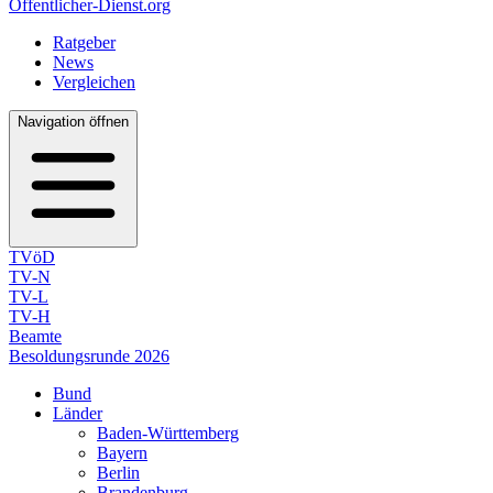
Öffentlicher-Dienst.org
Ratgeber
News
Vergleichen
Navigation öffnen
TVöD
TV-N
TV-L
TV-H
Beamte
Besoldungsrunde 2026
Bund
Länder
Baden-Württemberg
Bayern
Berlin
Brandenburg