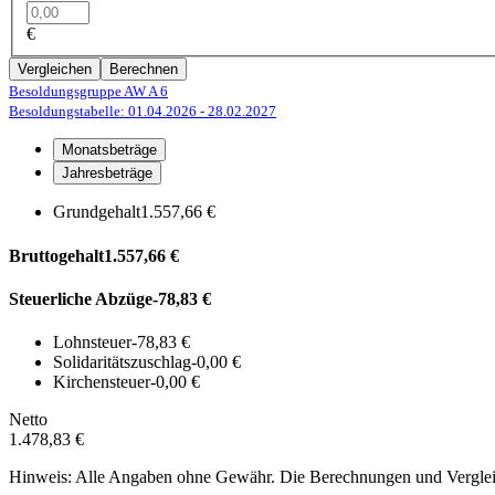
€
Vergleichen
Berechnen
Besoldungsgruppe AW A 6
Besoldungstabelle: 01.04.2026
- 28.02.2027
Monatsbeträge
Jahresbeträge
Grundgehalt
1.557,66 €
Bruttogehalt
1.557,66 €
Steuerliche Abzüge
-78,83 €
Lohnsteuer
-78,83 €
Solidaritätszuschlag
-0,00 €
Kirchensteuer
-0,00 €
Netto
1.478,83 €
Hinweis: Alle Angaben ohne Gewähr. Die Berechnungen und Vergleich