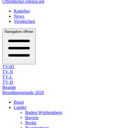
Öffentlicher-Dienst.org
Ratgeber
News
Vergleichen
Navigation öffnen
TVöD
TV-N
TV-L
TV-H
Beamte
Besoldungsrunde 2026
Bund
Länder
Baden-Württemberg
Bayern
Berlin
Brandenburg