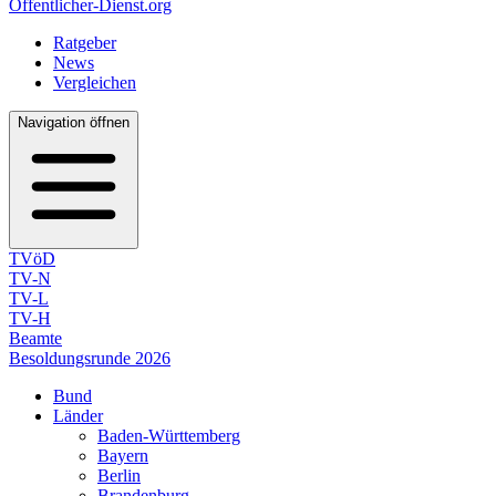
Öffentlicher-Dienst.org
Ratgeber
News
Vergleichen
Navigation öffnen
TVöD
TV-N
TV-L
TV-H
Beamte
Besoldungsrunde 2026
Bund
Länder
Baden-Württemberg
Bayern
Berlin
Brandenburg