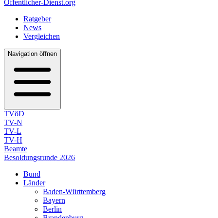
Öffentlicher-Dienst.org
Ratgeber
News
Vergleichen
Navigation öffnen
TVöD
TV-N
TV-L
TV-H
Beamte
Besoldungsrunde 2026
Bund
Länder
Baden-Württemberg
Bayern
Berlin
Brandenburg