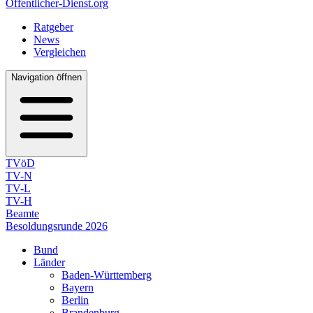
Öffentlicher-Dienst.org
Ratgeber
News
Vergleichen
Navigation öffnen
TVöD
TV-N
TV-L
TV-H
Beamte
Besoldungsrunde 2026
Bund
Länder
Baden-Württemberg
Bayern
Berlin
Brandenburg