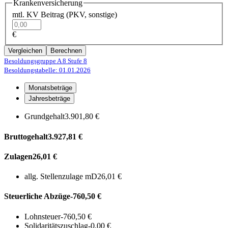
Krankenversicherung
mtl. KV Beitrag (PKV, sonstige)
€
Vergleichen
Berechnen
Besoldungsgruppe A 8
Stufe 8
Besoldungstabelle: 01.01.2026
Monatsbeträge
Jahresbeträge
Grundgehalt
3.901,80 €
Bruttogehalt
3.927,81 €
Zulagen
26,01 €
allg. Stellenzulage mD
26,01 €
Steuerliche Abzüge
-760,50 €
Lohnsteuer
-760,50 €
Solidaritätszuschlag
-0,00 €