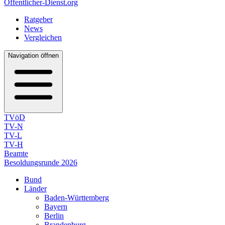
Öffentlicher-Dienst.org
Ratgeber
News
Vergleichen
Navigation öffnen
TVöD
TV-N
TV-L
TV-H
Beamte
Besoldungsrunde 2026
Bund
Länder
Baden-Württemberg
Bayern
Berlin
Brandenburg