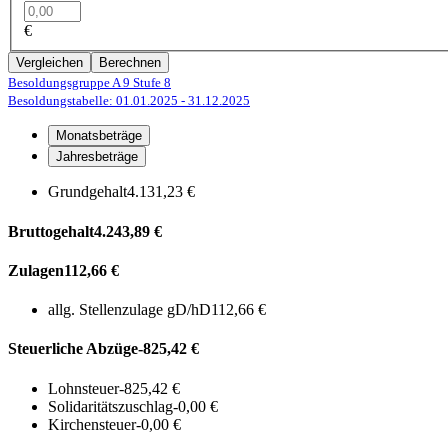
€
Vergleichen
Berechnen
Besoldungsgruppe A 9
Stufe 8
Besoldungstabelle: 01.01.2025
- 31.12.2025
Monatsbeträge
Jahresbeträge
Grundgehalt
4.131,23 €
Bruttogehalt
4.243,89 €
Zulagen
112,66 €
allg. Stellenzulage gD/hD
112,66 €
Steuerliche Abzüge
-825,42 €
Lohnsteuer
-825,42 €
Solidaritätszuschlag
-0,00 €
Kirchensteuer
-0,00 €