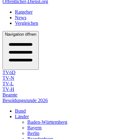
Öffentlicher-Dienst.org
Ratgeber
News
Vergleichen
Navigation öffnen
TVöD
TV-N
TV-L
TV-H
Beamte
Besoldungsrunde 2026
Bund
Länder
Baden-Württemberg
Bayern
Berlin
Brandenburg