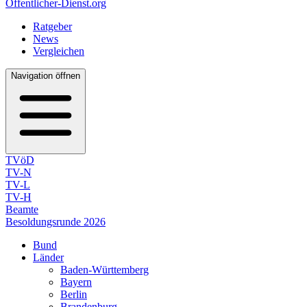
Öffentlicher-Dienst.org
Ratgeber
News
Vergleichen
Navigation öffnen
TVöD
TV-N
TV-L
TV-H
Beamte
Besoldungsrunde 2026
Bund
Länder
Baden-Württemberg
Bayern
Berlin
Brandenburg