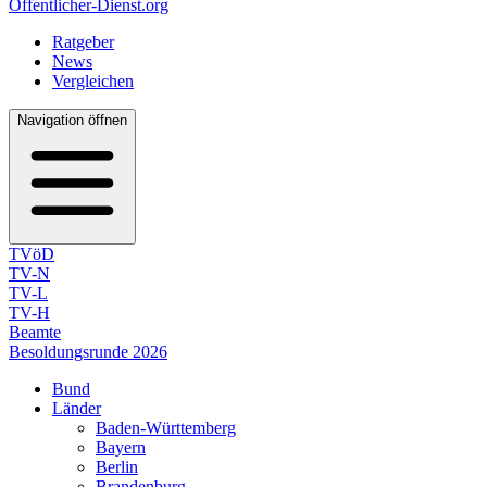
Öffentlicher-Dienst.org
Ratgeber
News
Vergleichen
Navigation öffnen
TVöD
TV-N
TV-L
TV-H
Beamte
Besoldungsrunde 2026
Bund
Länder
Baden-Württemberg
Bayern
Berlin
Brandenburg