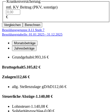
Krankenversicherung
mtl. KV Beitrag (PKV, sonstige)
€
Vergleichen
Berechnen
Besoldungsgruppe A 11
Stufe 7
Besoldungstabelle: 01.01.2025
- 31.12.2025
Monatsbeträge
Jahresbeträge
Grundgehalt
4.993,16 €
Bruttogehalt
5.105,82 €
Zulagen
112,66 €
allg. Stellenzulage gD/hD
112,66 €
Steuerliche Abzüge
-1.140,08 €
Lohnsteuer
-1.140,08 €
Solidaritätszuschlag
-0,00 €