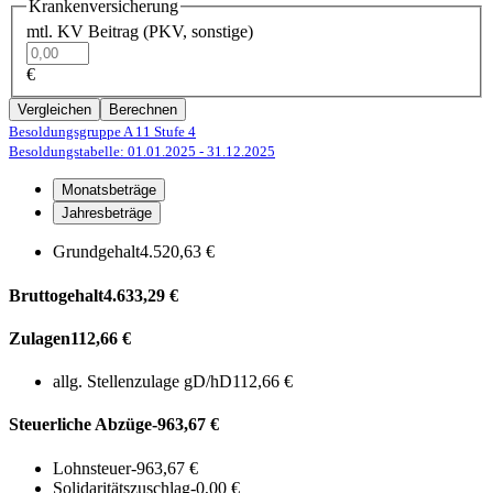
Krankenversicherung
mtl. KV Beitrag (PKV, sonstige)
€
Vergleichen
Berechnen
Besoldungsgruppe A 11
Stufe 4
Besoldungstabelle: 01.01.2025
- 31.12.2025
Monatsbeträge
Jahresbeträge
Grundgehalt
4.520,63 €
Bruttogehalt
4.633,29 €
Zulagen
112,66 €
allg. Stellenzulage gD/hD
112,66 €
Steuerliche Abzüge
-963,67 €
Lohnsteuer
-963,67 €
Solidaritätszuschlag
-0,00 €