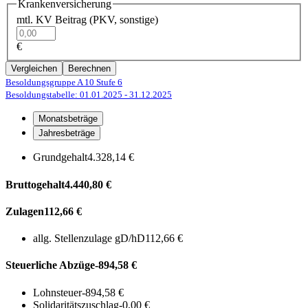
Krankenversicherung
mtl. KV Beitrag (PKV, sonstige)
€
Vergleichen
Berechnen
Besoldungsgruppe A 10
Stufe 6
Besoldungstabelle: 01.01.2025
- 31.12.2025
Monatsbeträge
Jahresbeträge
Grundgehalt
4.328,14 €
Bruttogehalt
4.440,80 €
Zulagen
112,66 €
allg. Stellenzulage gD/hD
112,66 €
Steuerliche Abzüge
-894,58 €
Lohnsteuer
-894,58 €
Solidaritätszuschlag
-0,00 €