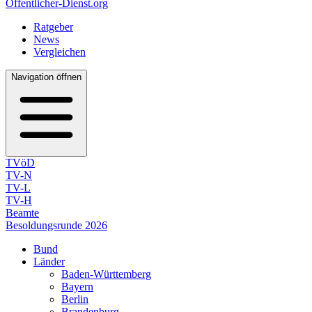
Öffentlicher-Dienst.org
Ratgeber
News
Vergleichen
Navigation öffnen
TVöD
TV-N
TV-L
TV-H
Beamte
Besoldungsrunde 2026
Bund
Länder
Baden-Württemberg
Bayern
Berlin
Brandenburg