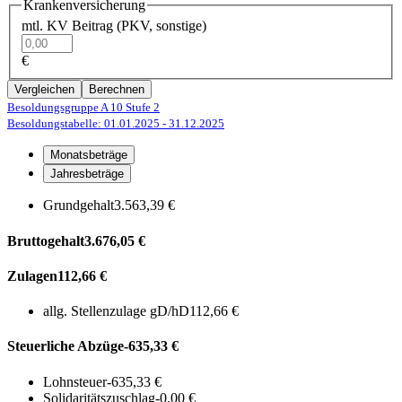
Krankenversicherung
mtl. KV Beitrag (PKV, sonstige)
€
Vergleichen
Berechnen
Besoldungsgruppe A 10
Stufe 2
Besoldungstabelle: 01.01.2025
- 31.12.2025
Monatsbeträge
Jahresbeträge
Grundgehalt
3.563,39 €
Bruttogehalt
3.676,05 €
Zulagen
112,66 €
allg. Stellenzulage gD/hD
112,66 €
Steuerliche Abzüge
-635,33 €
Lohnsteuer
-635,33 €
Solidaritätszuschlag
-0,00 €