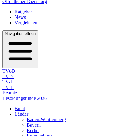
Öffentlicher-Dienst.org
Ratgeber
News
Vergleichen
Navigation öffnen
TVöD
TV-N
TV-L
TV-H
Beamte
Besoldungsrunde 2026
Bund
Länder
Baden-Württemberg
Bayern
Berlin
Brandenburg