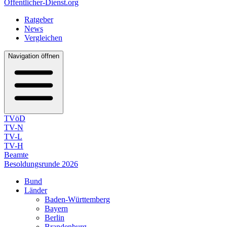
Öffentlicher-Dienst.org
Ratgeber
News
Vergleichen
Navigation öffnen
TVöD
TV-N
TV-L
TV-H
Beamte
Besoldungsrunde 2026
Bund
Länder
Baden-Württemberg
Bayern
Berlin
Brandenburg