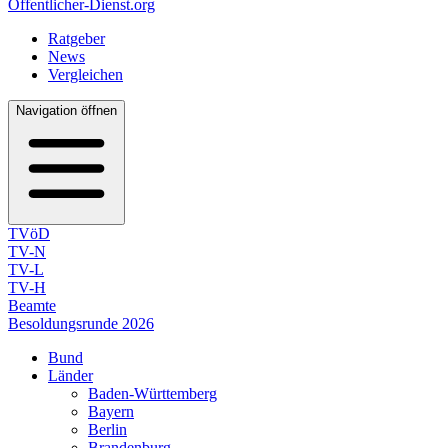
Öffentlicher-Dienst.org
Ratgeber
News
Vergleichen
Navigation öffnen
TVöD
TV-N
TV-L
TV-H
Beamte
Besoldungsrunde 2026
Bund
Länder
Baden-Württemberg
Bayern
Berlin
Brandenburg