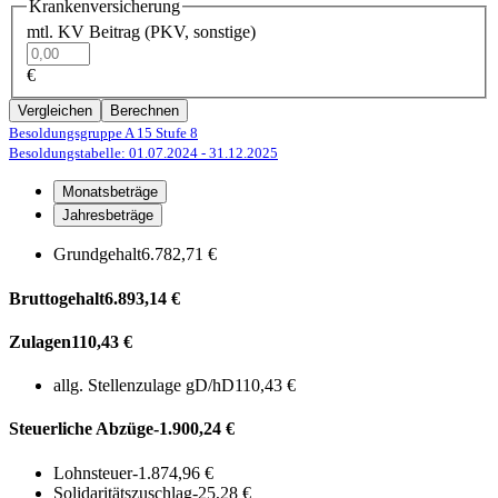
Krankenversicherung
mtl. KV Beitrag (PKV, sonstige)
€
Vergleichen
Berechnen
Besoldungsgruppe A 15
Stufe 8
Besoldungstabelle: 01.07.2024
- 31.12.2025
Monatsbeträge
Jahresbeträge
Grundgehalt
6.782,71 €
Bruttogehalt
6.893,14 €
Zulagen
110,43 €
allg. Stellenzulage gD/hD
110,43 €
Steuerliche Abzüge
-1.900,24 €
Lohnsteuer
-1.874,96 €
Solidaritätszuschlag
-25,28 €