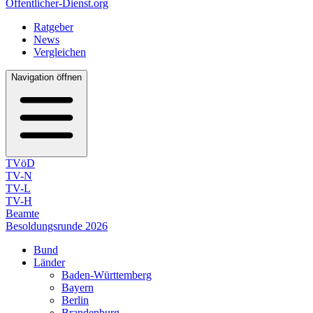
Öffentlicher-Dienst.org
Ratgeber
News
Vergleichen
Navigation öffnen
TVöD
TV-N
TV-L
TV-H
Beamte
Besoldungsrunde 2026
Bund
Länder
Baden-Württemberg
Bayern
Berlin
Brandenburg