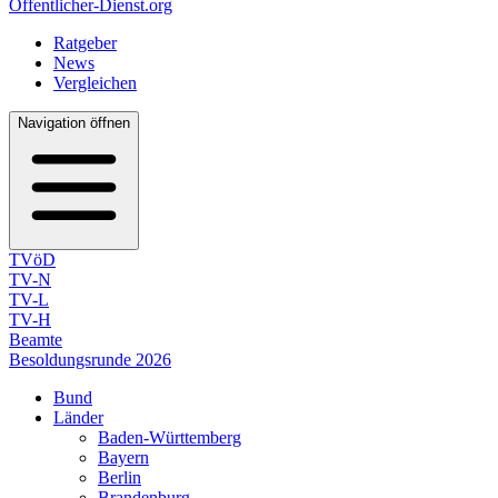
Öffentlicher-Dienst.org
Ratgeber
News
Vergleichen
Navigation öffnen
TVöD
TV-N
TV-L
TV-H
Beamte
Besoldungsrunde 2026
Bund
Länder
Baden-Württemberg
Bayern
Berlin
Brandenburg