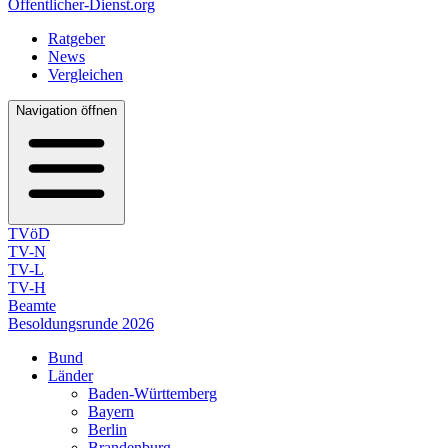
Öffentlicher-Dienst.org
Ratgeber
News
Vergleichen
Navigation öffnen
TVöD
TV-N
TV-L
TV-H
Beamte
Besoldungsrunde 2026
Bund
Länder
Baden-Württemberg
Bayern
Berlin
Brandenburg