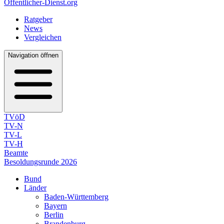
Öffentlicher-Dienst.org
Ratgeber
News
Vergleichen
Navigation öffnen
TVöD
TV-N
TV-L
TV-H
Beamte
Besoldungsrunde 2026
Bund
Länder
Baden-Württemberg
Bayern
Berlin
Brandenburg