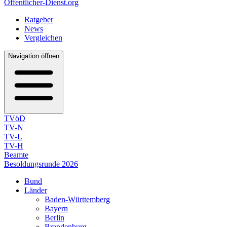
Öffentlicher-Dienst.org
Ratgeber
News
Vergleichen
Navigation öffnen
TVöD
TV-N
TV-L
TV-H
Beamte
Besoldungsrunde 2026
Bund
Länder
Baden-Württemberg
Bayern
Berlin
Brandenburg