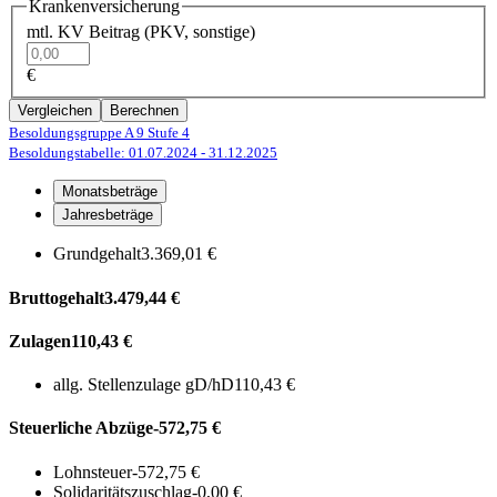
Krankenversicherung
mtl. KV Beitrag (PKV, sonstige)
€
Vergleichen
Berechnen
Besoldungsgruppe A 9
Stufe 4
Besoldungstabelle: 01.07.2024
- 31.12.2025
Monatsbeträge
Jahresbeträge
Grundgehalt
3.369,01 €
Bruttogehalt
3.479,44 €
Zulagen
110,43 €
allg. Stellenzulage gD/hD
110,43 €
Steuerliche Abzüge
-572,75 €
Lohnsteuer
-572,75 €
Solidaritätszuschlag
-0,00 €