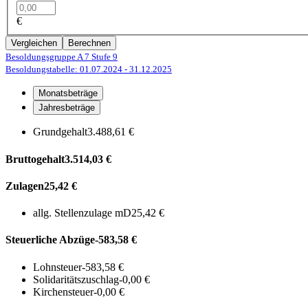
€
Vergleichen
Berechnen
Besoldungsgruppe A 7
Stufe 9
Besoldungstabelle: 01.07.2024
- 31.12.2025
Monatsbeträge
Jahresbeträge
Grundgehalt
3.488,61 €
Bruttogehalt
3.514,03 €
Zulagen
25,42 €
allg. Stellenzulage mD
25,42 €
Steuerliche Abzüge
-583,58 €
Lohnsteuer
-583,58 €
Solidaritätszuschlag
-0,00 €
Kirchensteuer
-0,00 €