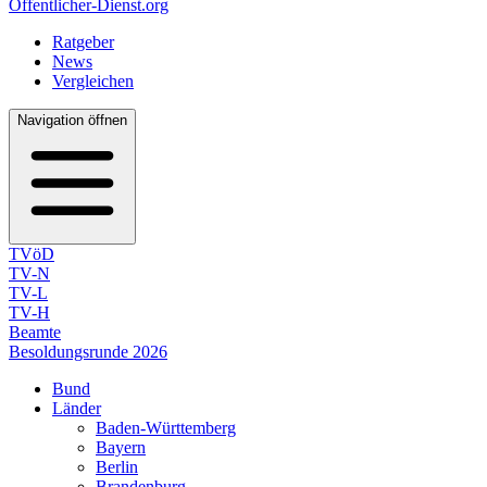
Öffentlicher-Dienst.org
Ratgeber
News
Vergleichen
Navigation öffnen
TVöD
TV-N
TV-L
TV-H
Beamte
Besoldungsrunde 2026
Bund
Länder
Baden-Württemberg
Bayern
Berlin
Brandenburg