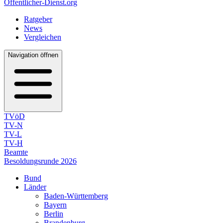
Öffentlicher-Dienst.org
Ratgeber
News
Vergleichen
Navigation öffnen
TVöD
TV-N
TV-L
TV-H
Beamte
Besoldungsrunde 2026
Bund
Länder
Baden-Württemberg
Bayern
Berlin
Brandenburg