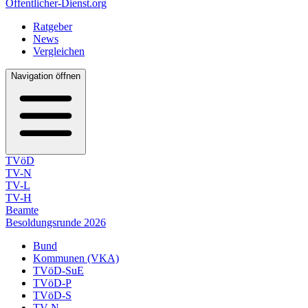
Öffentlicher-Dienst.org
Ratgeber
News
Vergleichen
Navigation öffnen
TVöD
TV-N
TV-L
TV-H
Beamte
Besoldungsrunde 2026
Bund
Kommunen (VKA)
TVöD-SuE
TVöD-P
TVöD-S
TV-N