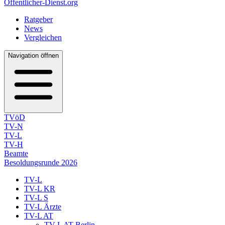
Öffentlicher-Dienst.org
Ratgeber
News
Vergleichen
Navigation öffnen
TVöD
TV-N
TV-L
TV-H
Beamte
Besoldungsrunde 2026
TV-L
TV-L KR
TV-L S
TV-L Ärzte
TV-L AT
TV-L AT Berlin