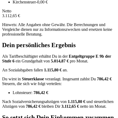
Kirchensteuer
-0,00 €
Netto
3.112,65 €
Hinweis: Alle Angaben ohne Gewähr. Die Berechnungen und
Vergleiche dienen nur zu Informationszwecken und ersetzen keine
professionelle Beratung.
Dein persönliches Ergebnis
Als Tarifbeschäftigter erhältst Du in der
Entgeltgruppe
E 9b
der
Stufe 6
ein Grundgehalt von
5.014,87 €
pro Monat.
An Sozialabgaben fallen
1.115,80 €
an.
Du wirst in
Steuerklasse
veranlagt. Insgesamt zahlst Du
786,42 €
Steuern, die sich wie folgt verteilen:
Lohnsteuer:
786,42 €
Nach
Sozialversicherungsabzügen von
1.115,80 €
und
steuerlichen
Abzügen
von
786,42 €
bleiben Dir
3.112,65 €
netto im Monat.
So setzt sich Dein Einkommen zusammen