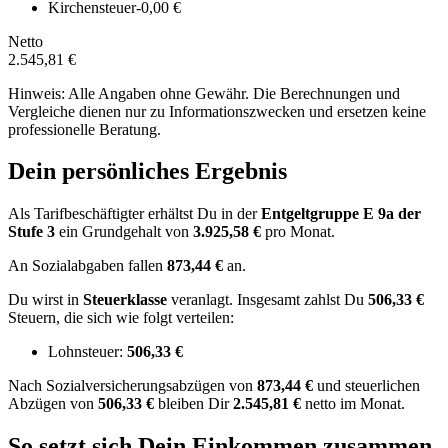
Kirchensteuer
-0,00 €
Netto
2.545,81 €
Hinweis: Alle Angaben ohne Gewähr. Die Berechnungen und
Vergleiche dienen nur zu Informationszwecken und ersetzen keine
professionelle Beratung.
Dein persönliches Ergebnis
Als Tarifbeschäftigter erhältst Du in der
Entgeltgruppe
E 9a
der
Stufe 3
ein Grundgehalt von
3.925,58 €
pro Monat.
An Sozialabgaben fallen
873,44 €
an.
Du wirst in
Steuerklasse
veranlagt. Insgesamt zahlst Du
506,33 €
Steuern, die sich wie folgt verteilen:
Lohnsteuer:
506,33 €
Nach
Sozialversicherungsabzügen von
873,44 €
und
steuerlichen
Abzügen
von
506,33 €
bleiben Dir
2.545,81 €
netto im Monat.
So setzt sich Dein Einkommen zusammen