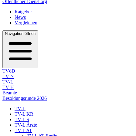
Öffentlicher-Dienst.org
Ratgeber
News
Vergleichen
Navigation öffnen
TVöD
TV-N
TV-L
TV-H
Beamte
Besoldungsrunde 2026
TV-L
TV-L KR
TV-L S
TV-L Ärzte
TV-L AT
TV-L AT Berlin