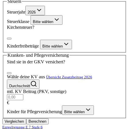
Steuern
Steuerjahr
2026
Steuerklasse
Bitte wählen
Kirchensteuer?
Kinderfreibeträge
Bitte wählen
Kranken- und Pflegeversicherung
Sind sie in der GKV versichert?
Wähle deine KV aus
Übersicht Zusatzbeitrag 2026
Durchschnitt
mtl. KV Beitrag (PKV, sonstige)
€
Kinder für Pflegeversicherung
Bitte wählen
Vergleichen
Berechnen
Entgeltgruppe E 7
Stufe 6