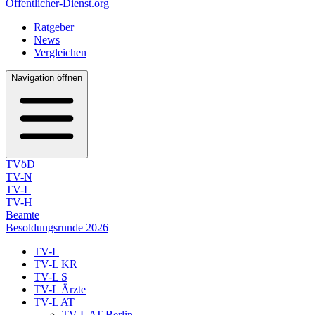
Öffentlicher-Dienst.org
Ratgeber
News
Vergleichen
Navigation öffnen
TVöD
TV-N
TV-L
TV-H
Beamte
Besoldungsrunde 2026
TV-L
TV-L KR
TV-L S
TV-L Ärzte
TV-L AT
TV-L AT Berlin