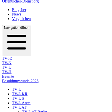
Öffentlicher-Dienst.org
Ratgeber
News
Vergleichen
Navigation öffnen
TVöD
TV-N
TV-L
TV-H
Beamte
Besoldungsrunde 2026
TV-L
TV-L KR
TV-L S
TV-L Ärzte
TV-L AT
TV-L AT Berlin