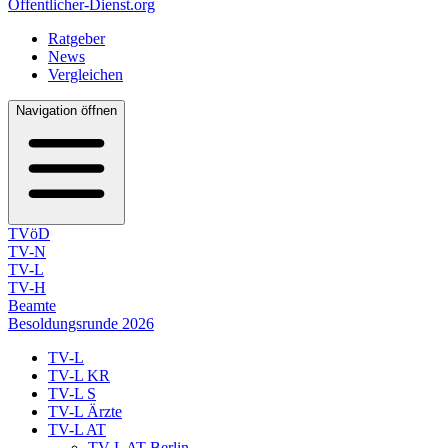
Öffentlicher-Dienst.org
Ratgeber
News
Vergleichen
Navigation öffnen
TVöD
TV-N
TV-L
TV-H
Beamte
Besoldungsrunde 2026
TV-L
TV-L KR
TV-L S
TV-L Ärzte
TV-L AT
TV-L AT Berlin