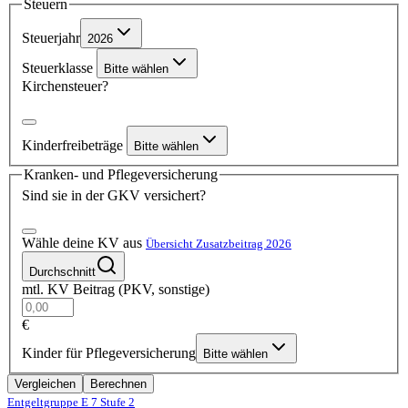
Steuern
Steuerjahr
2026
Steuerklasse
Bitte wählen
Kirchensteuer?
Kinderfreibeträge
Bitte wählen
Kranken- und Pflegeversicherung
Sind sie in der GKV versichert?
Wähle deine KV aus
Übersicht Zusatzbeitrag 2026
Durchschnitt
mtl. KV Beitrag (PKV, sonstige)
€
Kinder für Pflegeversicherung
Bitte wählen
Vergleichen
Berechnen
Entgeltgruppe E 7
Stufe 2