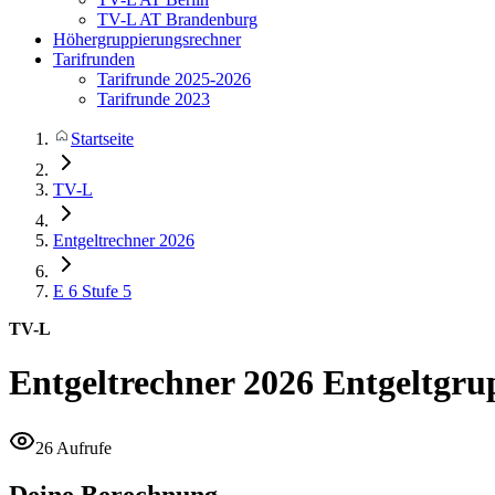
TV-L AT Brandenburg
Höhergruppierungsrechner
Tarifrunden
Tarifrunde 2025-2026
Tarifrunde 2023
Startseite
TV-L
Entgeltrechner 2026
E 6
Stufe 5
TV-L
Entgeltrechner 2026
Entgeltgru
26 Aufrufe
Deine Berechnung