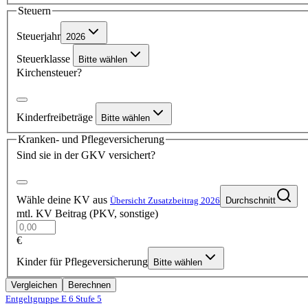
Steuern
Steuerjahr
2026
Steuerklasse
Bitte wählen
Kirchensteuer?
Kinderfreibeträge
Bitte wählen
Kranken- und Pflegeversicherung
Sind sie in der GKV versichert?
Wähle deine KV aus
Übersicht Zusatzbeitrag 2026
Durchschnitt
mtl. KV Beitrag (PKV, sonstige)
€
Kinder für Pflegeversicherung
Bitte wählen
Vergleichen
Berechnen
Entgeltgruppe E 6
Stufe 5