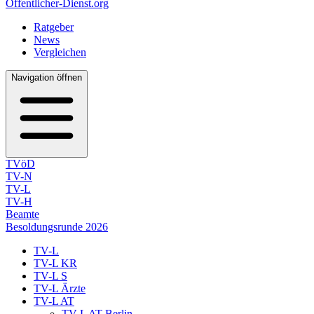
Öffentlicher-Dienst.org
Ratgeber
News
Vergleichen
Navigation öffnen
TVöD
TV-N
TV-L
TV-H
Beamte
Besoldungsrunde 2026
TV-L
TV-L KR
TV-L S
TV-L Ärzte
TV-L AT
TV-L AT Berlin