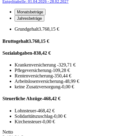
Entgelttabelle: 01.04.2026
- 28.02.2027
Monatsbeträge
Jahresbeträge
Grundgehalt
3.768,15 €
Bruttogehalt
3.768,15 €
Sozialabgaben
-838,42 €
Krankenversicherung
-329,71 €
Pflegeversicherung
-109,28 €
Rentenversicherung
-350,44 €
Arbeitslosenversicherung
-48,99 €
keine Zusatzversorgung
-0,00 €
Steuerliche Abzüge
-468,42 €
Lohnsteuer
-468,42 €
Solidaritätszuschlag
-0,00 €
Kirchensteuer
-0,00 €
Netto