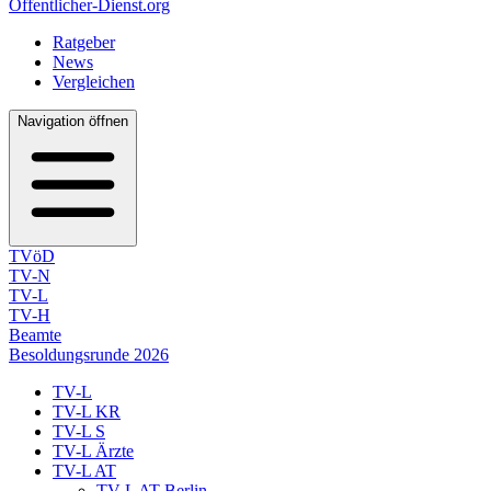
Öffentlicher-Dienst.org
Ratgeber
News
Vergleichen
Navigation öffnen
TVöD
TV-N
TV-L
TV-H
Beamte
Besoldungsrunde 2026
TV-L
TV-L KR
TV-L S
TV-L Ärzte
TV-L AT
TV-L AT Berlin