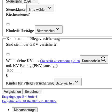
Steuerjahr
2026
Steuerklasse
Bitte wählen
Kirchensteuer?
Kinderfreibeträge
Bitte wählen
Kranken- und Pflegeversicherung
Sind sie in der GKV versichert?
Wähle deine KV aus
Übersicht Zusatzbeitrag 2026
Durchschnitt
mtl. KV Beitrag (PKV, sonstige)
€
Kinder für Pflegeversicherung
Bitte wählen
Vergleichen
Berechnen
Entgeltgruppe E 4
Stufe 4
Entgelttabelle: 01.04.2026
- 28.02.2027
Monatsbeträge