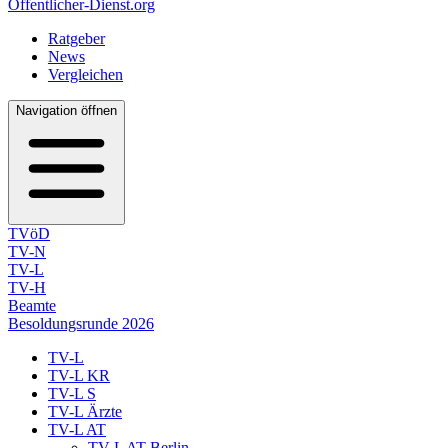
Öffentlicher-Dienst.org
Ratgeber
News
Vergleichen
Navigation öffnen
TVöD
TV-N
TV-L
TV-H
Beamte
Besoldungsrunde 2026
TV-L
TV-L KR
TV-L S
TV-L Ärzte
TV-L AT
TV-L AT Berlin