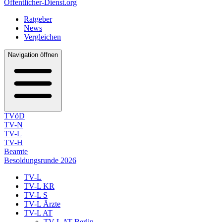
Öffentlicher-Dienst.org
Ratgeber
News
Vergleichen
Navigation öffnen
TVöD
TV-N
TV-L
TV-H
Beamte
Besoldungsrunde 2026
TV-L
TV-L KR
TV-L S
TV-L Ärzte
TV-L AT
TV-L AT Berlin