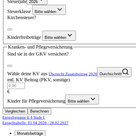
Steuerjahr
2026
Steuerklasse
Bitte wählen
Kirchensteuer?
Kinderfreibeträge
Bitte wählen
Kranken- und Pflegeversicherung
Sind sie in der GKV versichert?
Wähle deine KV aus
Übersicht Zusatzbeitrag 2026
Durchschnitt
mtl. KV Beitrag (PKV, sonstige)
€
Kinder für Pflegeversicherung
Bitte wählen
Vergleichen
Berechnen
Entgeltgruppe E 4
Stufe 1
Entgelttabelle: 01.04.2026
- 28.02.2027
Monatsbeträge