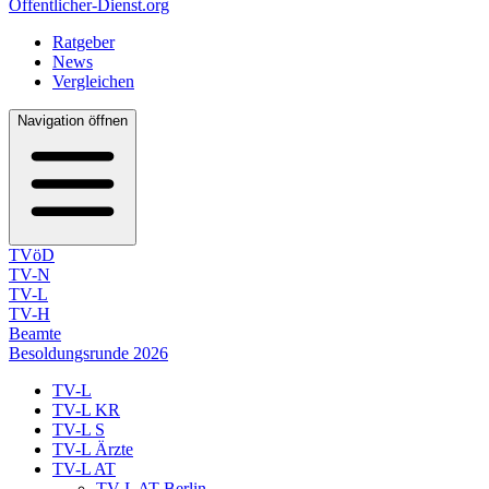
Öffentlicher-Dienst.org
Ratgeber
News
Vergleichen
Navigation öffnen
TVöD
TV-N
TV-L
TV-H
Beamte
Besoldungsrunde 2026
TV-L
TV-L KR
TV-L S
TV-L Ärzte
TV-L AT
TV-L AT Berlin