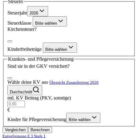
Steuern
Steuerjahr
2026
Steuerklasse
Bitte wählen
Kirchensteuer?
Kinderfreibeträge
Bitte wählen
Kranken- und Pflegeversicherung
Sind sie in der GKV versichert?
Wähle deine KV aus
Übersicht Zusatzbeitrag 2026
Durchschnitt
mtl. KV Beitrag (PKV, sonstige)
€
Kinder für Pflegeversicherung
Bitte wählen
Vergleichen
Berechnen
Entgeltgruppe E 3
Stufe 1