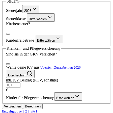
Steuern
Steuerjahr
2026
Steuerklasse
Bitte wählen
Kirchensteuer?
Kinderfreibeträge
Bitte wählen
Kranken- und Pflegeversicherung
Sind sie in der GKV versichert?
Wähle deine KV aus
Übersicht Zusatzbeitrag 2026
Durchschnitt
mtl. KV Beitrag (PKV, sonstige)
€
Kinder für Pflegeversicherung
Bitte wählen
Vergleichen
Berechnen
Entgeltgruppe E 2
Stufe 1