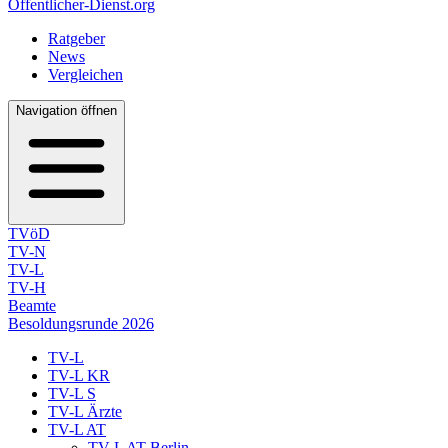
Öffentlicher-Dienst.org
Ratgeber
News
Vergleichen
Navigation öffnen
TVöD
TV-N
TV-L
TV-H
Beamte
Besoldungsrunde 2026
TV-L
TV-L KR
TV-L S
TV-L Ärzte
TV-L AT
TV-L AT Berlin