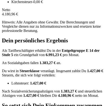
Kirchensteuer
-0,00 €
Netto
4.180,96 €
Hinweis: Alle Angaben ohne Gewähr. Die Berechnungen und
Vergleiche dienen nur zu Informationszwecken und ersetzen keine
professionelle Beratung.
Dein persönliches Ergebnis
Als Tarifbeschäftigter erhältst Du in der
Entgeltgruppe
E 14
der
Stufe 5
ein Grundgehalt von
6.991,23 €
pro Monat.
An Sozialabgaben fallen
1.383,27 €
an.
Du wirst in
Steuerklasse
veranlagt. Insgesamt zahlst Du
1.427,00 €
Steuern, die sich wie folgt verteilen:
Lohnsteuer:
1.427,00 €
Nach
Sozialversicherungsabzügen von
1.383,27 €
und
steuerlichen
Abzügen
von
1.427,00 €
bleiben Dir
4.180,96 €
netto im Monat.
So setzt sich Dein Einkommen zusammen