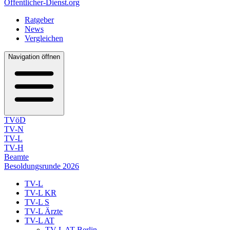
Öffentlicher-Dienst.org
Ratgeber
News
Vergleichen
Navigation öffnen
TVöD
TV-N
TV-L
TV-H
Beamte
Besoldungsrunde 2026
TV-L
TV-L KR
TV-L S
TV-L Ärzte
TV-L AT
TV-L AT Berlin