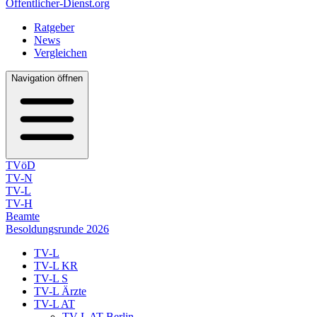
Öffentlicher-Dienst.org
Ratgeber
News
Vergleichen
Navigation öffnen
TVöD
TV-N
TV-L
TV-H
Beamte
Besoldungsrunde 2026
TV-L
TV-L KR
TV-L S
TV-L Ärzte
TV-L AT
TV-L AT Berlin