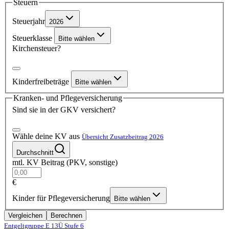
Steuern
Steuerjahr
2026
Steuerklasse
Bitte wählen
Kirchensteuer?
Kinderfreibeträge
Bitte wählen
Kranken- und Pflegeversicherung
Sind sie in der GKV versichert?
Wähle deine KV aus
Übersicht Zusatzbeitrag 2026
Durchschnitt
mtl. KV Beitrag (PKV, sonstige)
€
Kinder für Pflegeversicherung
Bitte wählen
Vergleichen
Berechnen
Entgeltgruppe E 13Ü
Stufe 6