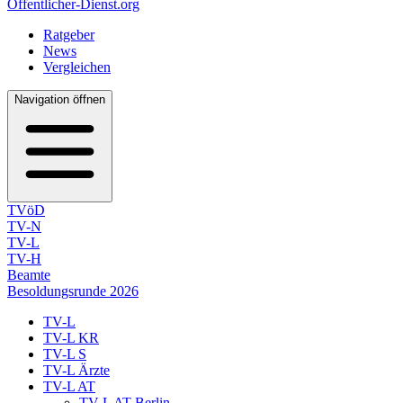
Öffentlicher-Dienst.org
Ratgeber
News
Vergleichen
Navigation öffnen
TVöD
TV-N
TV-L
TV-H
Beamte
Besoldungsrunde 2026
TV-L
TV-L KR
TV-L S
TV-L Ärzte
TV-L AT
TV-L AT Berlin