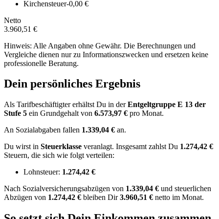
Kirchensteuer
-0,00 €
Netto
3.960,51 €
Hinweis: Alle Angaben ohne Gewähr. Die Berechnungen und
Vergleiche dienen nur zu Informationszwecken und ersetzen keine
professionelle Beratung.
Dein persönliches Ergebnis
Als Tarifbeschäftigter erhältst Du in der
Entgeltgruppe
E 13
der
Stufe 5
ein Grundgehalt von
6.573,97 €
pro Monat.
An Sozialabgaben fallen
1.339,04 €
an.
Du wirst in
Steuerklasse
veranlagt. Insgesamt zahlst Du
1.274,42 €
Steuern, die sich wie folgt verteilen:
Lohnsteuer:
1.274,42 €
Nach
Sozialversicherungsabzügen von
1.339,04 €
und
steuerlichen
Abzügen
von
1.274,42 €
bleiben Dir
3.960,51 €
netto im Monat.
So setzt sich Dein Einkommen zusammen